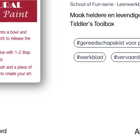
School of Fun-serie - Leerwerk
Maak heldere en levendige v
Tiddler's Toolbox
#gereedschapskist voor 
#werkblad
#vervaard
A
erd