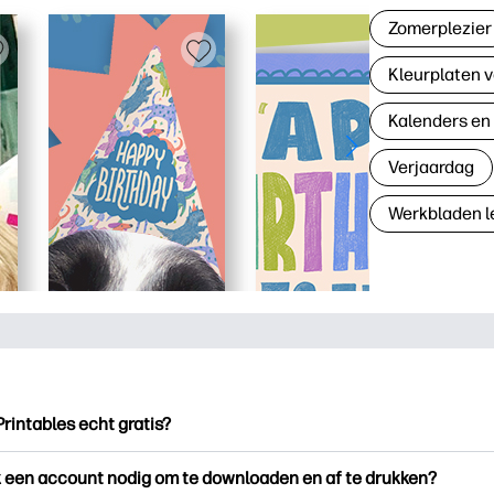
Zomerplezier
Kleurplaten v
Kalenders en
Verjaardag
Werkbladen l
Printables echt gratis?
ntables biedt meer dan 2.500 gratis printables om te downloade
k een account nodig om te downloaden en af te drukken?
en. Ontdek populaire kleurplaten, leuke leerwerkbladen, knutse