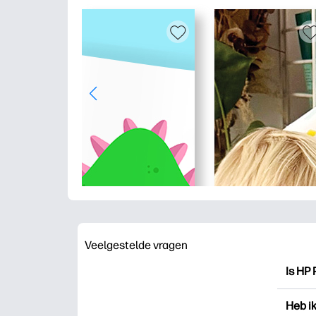
Veelgestelde vragen
Is HP 
HP Pri
Heb i
drukk