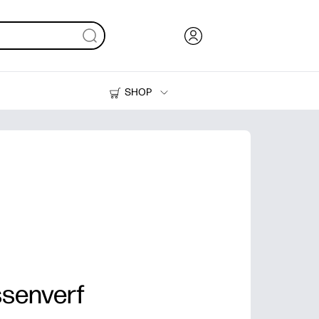
SHOP
Inkt en toner
Printers
ssenverf