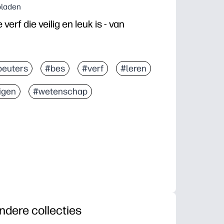
bladen
erf die veilig en leuk is - van
peuters
#bes
#verf
#leren
igen
#wetenschap
ndere collecties