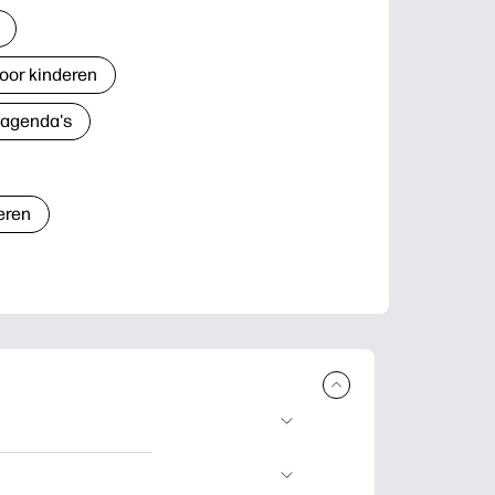
oor kinderen
 agenda's
eren
n en uit te
lwerkjes en kaarten