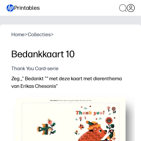
Printables
Home
>
Collecties
>
Bedankkaart 10
Thank You Card-serie
Zeg „" Bedankt "” met deze kaart met dierenthema
van Erikas Chesonis”
Waarom het werkt:
Je print, vouwt en ondertekent in enkele minuten - ge
Vrolijke dierenkunst maakt kinderen enthousiast om b
Perfect voor verjaardagen, leraren, coaches, speelafsp
Blanco aan de binnenkant en ontworpen voor standaard