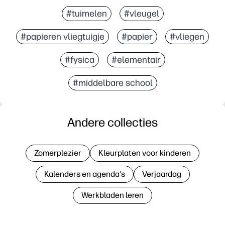
#tuimelen
#vleugel
#papieren vliegtuigje
#papier
#vliegen
#fysica
#elementair
#middelbare school
Andere collecties
Zomerplezier
Kleurplaten voor kinderen
Kalenders en agenda's
Verjaardag
Werkbladen leren