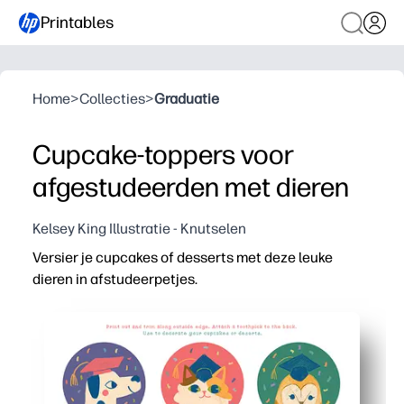
Printables
Home
>
Collecties
>
Graduatie
Cupcake-toppers voor
afgestudeerden met dieren
Kelsey King Illustratie - Knutselen
Versier je cupcakes of desserts met deze leuke
dieren in afstudeerpetjes.
Waarom het werkt:
Print-and-Go: je knipt, bevestigt ze aan tandenstokers 
Veelzijdige feestwinst: je kunt ze gebruiken als cupca
Kindvriendelijke ontwerpen: vrolijke dierenbeoordeling
Schaalbaar en deelbaar: print zoveel als je nodig hebt,