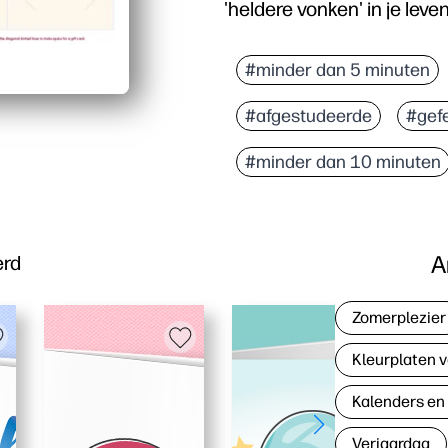
'heldere vonken' in je leven
Waarom het werkt:
Afdrukken, knippen en a
#minder dan 5 minuten
Maak van elke cadeauka
#afgestudeerde
#gefe
Perfect voor feestjes th
Speels ontwerp met een a
#minder dan 10 minuten
A
erd
Zomerplezier
Kleurplaten v
Kalenders en
Verjaardag