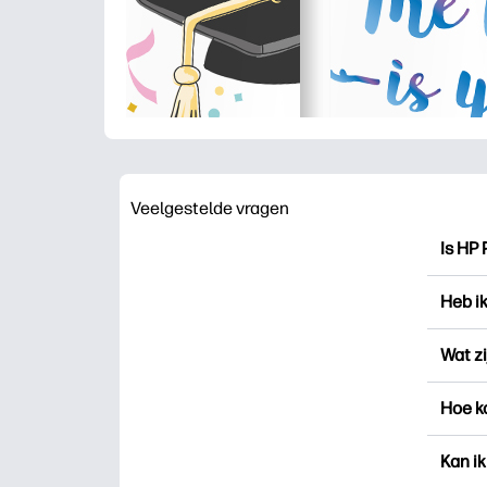
Veelgestelde vragen
Is HP 
HP Pri
Heb i
drukk
voor 
Je ku
Wat zi
aanme
„Favo
Favori
Hoe k
Print
besta
recht
U kun
Kan ik
nieuwe