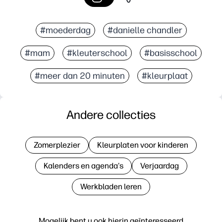
#moederdag
#danielle chandler
#mam
#kleuterschool
#basisschool
#meer dan 20 minuten
#kleurplaat
Andere collecties
Zomerplezier
Kleurplaten voor kinderen
Kalenders en agenda's
Verjaardag
Werkbladen leren
Mogelijk bent u ook hierin geïnteresseerd