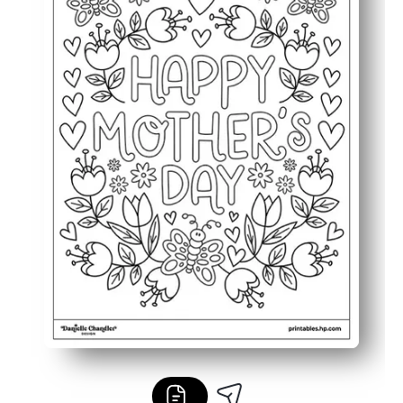
Ontwikkelt vaardigheden - je ondersteunt de fijne motor
Is een aandenken - je maakt er een kaart van of lijst ee