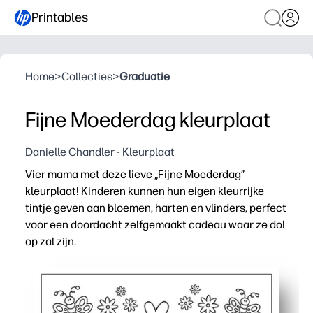
Printables
Home
>
Collecties
>
Graduatie
Fijne Moederdag kleurplaat
Danielle Chandler - Kleurplaat
Vier mama met deze lieve „Fijne Moederdag”
kleurplaat! Kinderen kunnen hun eigen kleurrijke
tintje geven aan bloemen, harten en vlinders, perfect
voor een doordacht zelfgemaakt cadeau waar ze dol
op zal zijn.
Waarom het werkt:
Print-and-Go: je hoeft alleen maar op afdrukken te druk
Geschikt voor alle leeftijden - je leerlingen genieten va