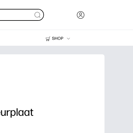
SHOP
Inkt en toner
Printers
eurplaat