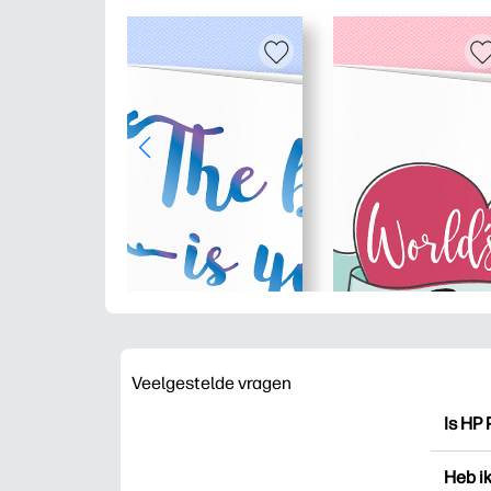
Veelgestelde vragen
Is HP 
HP Pri
Heb i
drukk