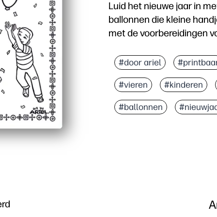
Luid het nieuwe jaar in me
ballonnen die kleine handje
met de voorbereidingen vo
Waarom het werkt:
Eenvoudig af te drukke
#door ariel
#printbaa
Houdt kinderen gefocust 
#vieren
#kinderen
Ondersteunt de fijne mot
Afgewerkte pagina's ku
#ballonnen
#nieuwja
A
erd