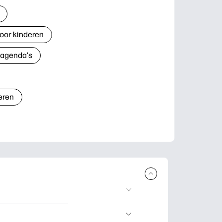
oor kinderen
 agenda's
eren
n en uit te
lwerkjes en kaarten