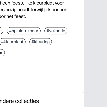
t een feestelijke kleurplaat voor
s bezig houdt terwijl je klaar bent
or het feest.
n en te gebruiken: u hebt geen snijbenodigdheden of
r
#hp afdrukbaar
#vakantie
en kalm tijdens aftelactiviteiten.
#kleurplaat
#kleuring
oriek, kleurkeuze en creativiteit.
nnen ook meteen als feestdecoratie of als aanden
ar
ndere collecties