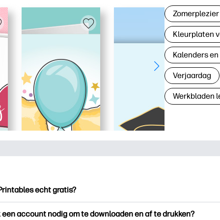
Zomerplezier
Kleurplaten v
Kalenders en
Verjaardag
Werkbladen l
Printables echt gratis?
ntables biedt meer dan 2.500 gratis printables om te downloade
k een account nodig om te downloaden en af te drukken?
en. Ontdek populaire kleurplaten, leuke leerwerkbladen, knutse