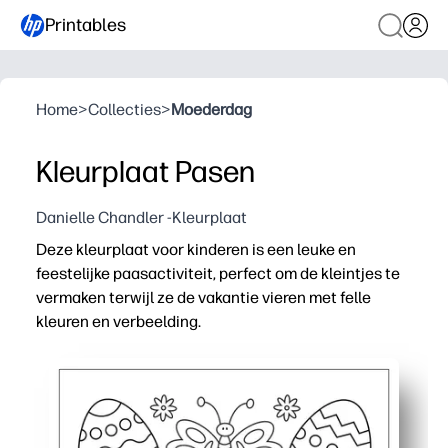
Printables
Home
>
Collecties
>
Moederdag
Kleurplaat Pasen
Danielle Chandler -Kleurplaat
Deze kleurplaat voor kinderen is een leuke en
feestelijke paasactiviteit, perfect om de kleintjes te
vermaken terwijl ze de vakantie vieren met felle
kleuren en verbeelding.
Waarom het werkt:
Eenvoudig printen en gebruiken: je hoeft alleen maar te
Houdt kinderen betrokken - opvallende lijnen en uitnodi
Ontwikkelt vaardigheden - uw kind oefent tijdens het cr