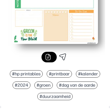
Groenere gewoontes in een handomdraai: je kunt dageli
#hp printables
#printbaar
#kalender
#2024
#groen
#dag van de aarde
#duurzaamheid