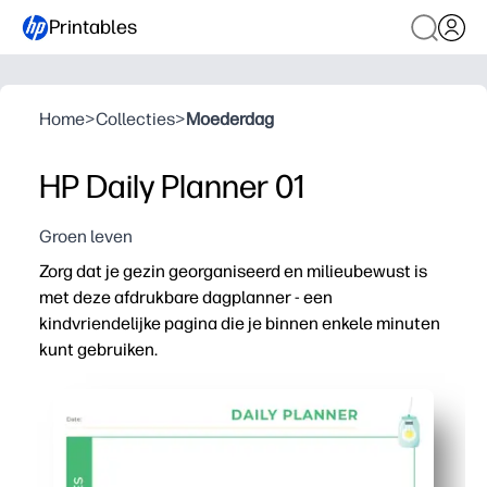
Printables
Home
>
Collecties
>
Moederdag
HP Daily Planner 01
Groen leven
Zorg dat je gezin georganiseerd en milieubewust is
met deze afdrukbare dagplanner - een
kindvriendelijke pagina die je binnen enkele minuten
kunt gebruiken.
Waarom het werkt:
Installatie zonder voorbereiding: print gewoon en ga aan
Dankzij de overzichtelijke, kindvriendelijke indeling kun
Stimuleert onafhankelijkheid: uw kinderen plannen, con