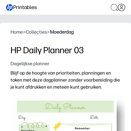
Printables
Home
>
Collecties
>
Moederdag
HP Daily Planner 03
Dagelijkse planner
Blijf op de hoogte van prioriteiten, planningen en
taken met deze dagplanner zonder voorbereiding die
je kunt afdrukken en meteen kunt gebruiken.
Waarom het werkt:
Print-and-Go-formaat: geen installatie of benodigdheden
Duidelijke secties helpen je om je dag in kaart te breng
Past bij het gezin en in de klas: leg lessen, afspraken, m
Flexibel en herbruikbaar: print wat je nodig hebt voor v