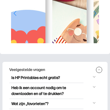
Veelgestelde vragen
Is HP Printables echt gratis?
HP Printables biedt meer dan 2.500
Heb ik een account nodig om te
gratis printables om te downloaden en
downloaden en af te drukken?
uit te drukken. Ontdek populaire
Je kunt ontdekken en printen zonder een
kleurplaten, leuke leerwerkbladen,
Wat zijn „favorieten”?
account aan te maken. Maar als u zich
knutselwerkjes en kaarten voor speciale