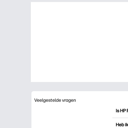
Veelgestelde vragen
Is HP 
HP Pri
Heb i
drukk