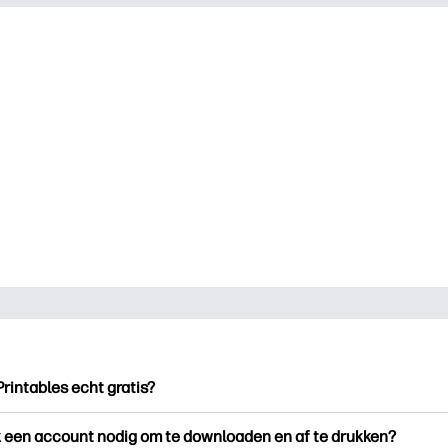
Printables echt gratis?
ntables biedt meer dan 2.500 gratis printables om te downloade
k een account nodig om te downloaden en af te drukken?
en. Ontdek populaire kleurplaten, leuke leerwerkbladen, knutse