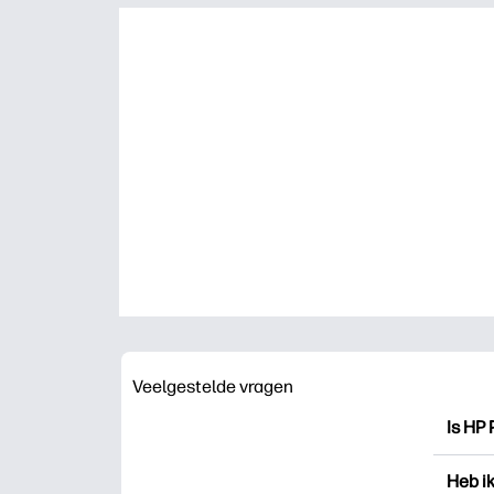
Veelgestelde vragen
Is HP 
HP Pri
Heb i
drukk