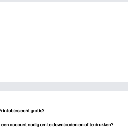
Printables echt gratis?
ntables biedt meer dan 2.500 gratis printables om te downloade
k een account nodig om te downloaden en af te drukken?
en. Ontdek populaire kleurplaten, leuke leerwerkbladen, knutse