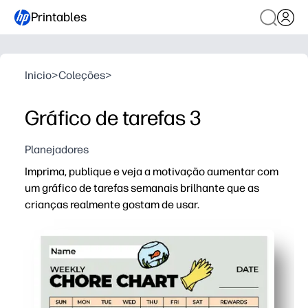
Printables
Inicio
>
Coleções
>
Gráfico de tarefas 3
Planejadores
Imprima, publique e veja a motivação aumentar com
um gráfico de tarefas semanais brilhante que as
crianças realmente gostam de usar.
Por que funciona:
Conveniência de impressão e uso: você pode configur
Motivação para crianças: adesivos e caixas de seleção t
Estrutura semanal clara - colunas e espaços mantêm a
Adequado para sua família - personalize tarefas e use 