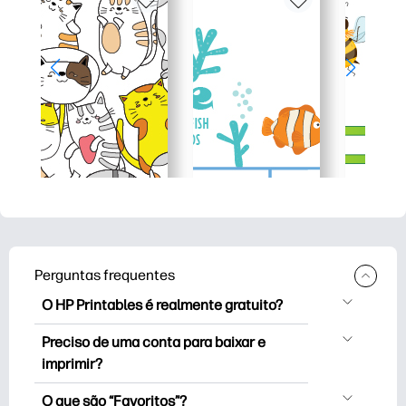
Perguntas frequentes
O HP Printables é realmente gratuito?
O HP Printables oferece mais de 2,500
Preciso de uma conta para baixar e
impressoras gratuitas para baixar e
imprimir?
imprimir. Explore páginas populares para
Você pode explorar e imprimir sem criar
colorir, planilhas divertidas de
O que são “Favoritos”?