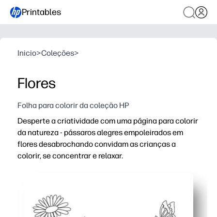
Printables
Inicio
>
Coleções
>
Flores
Folha para colorir da coleção HP
Desperte a criatividade com uma página para colorir
da natureza - pássaros alegres empoleirados em
flores desabrochando convidam as crianças a
colorir, se concentrar e relaxar.
Por que funciona:
Conveniência de impressão e transporte: preparação ze
Desenvolve o controle motor fino, a coordenação olho-
Incentiva as escolhas de cores e a conversa sobre a nat