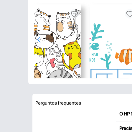
Perguntas frequentes
O HP P
O HP P
Precis
Explor