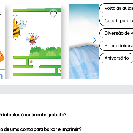
Volta às aul
Colorir para 
Diversão de 
Brincadeiras
Aniversário
rintables é realmente gratuito?
rintables oferece mais de 2,500 impressoras gratuitas para baix
o de uma conta para baixar e imprimir?
e páginas populares para colorir, planilhas divertidas de apren