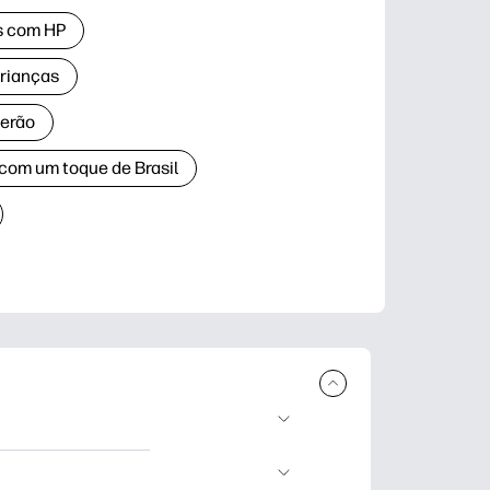
as com HP
crianças
verão
 com um toque de Brasil
ar e imprimir.
dizado, artesanato