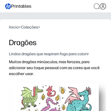
Printables
Inicio
>
Coleções
>
Dragões
Lindos dragões que respiram fogo para colorir
Muitos dragões minúsculos, mas ferozes, para
adicionar seu toque pessoal com as cores que você
escolher usar.
Por que funciona:
Imprima e leve para colorir — sem preparação para você
Muitos minidragões prendem a atenção por mais tempo 
Incentiva as habilidades motoras finas, a escolha de co
Uso versátil: transforme páginas finalizadas em marcado