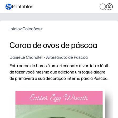
Printables
Inicio
>
Coleções
>
Coroa de ovos de páscoa
Danielle Chandler - Artesanato de Páscoa
Esta coroa de flores é um artesanato divertido e fácil
de fazer você mesmo que adiciona um toque alegre
de primavera à sua decoração interna para a Páscoa.
Por que funciona:
Você pode imprimir, cortar e montar em minutos, sem 
Degraus adequados para crianças mantêm as mãos peq
Misture e combine ovos e cores para combinar com seu est
Reimprima quantas você precisar para irmãos ou alunos