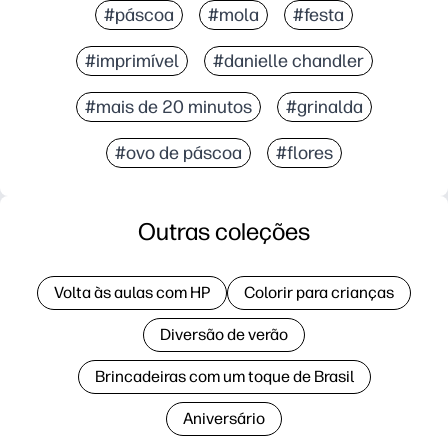
#páscoa
#mola
#festa
#imprimível
#danielle chandler
#mais de 20 minutos
#grinalda
#ovo de páscoa
#flores
Outras coleções
Volta às aulas com HP
Colorir para crianças
Diversão de verão
Brincadeiras com um toque de Brasil
Aniversário