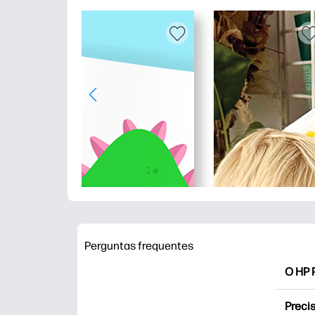
Perguntas frequentes
O HP P
O HP P
Precis
Explor