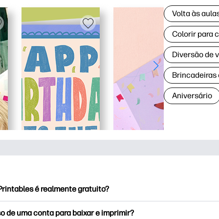
Volta às aul
Colorir para 
Diversão de 
Brincadeiras
Aniversário
rintables é realmente gratuito?
rintables oferece mais de 2,500 impressoras gratuitas para baix
o de uma conta para baixar e imprimir?
e páginas populares para colorir, planilhas divertidas de apren