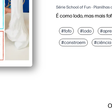
Série School of Fun - Planilha
É como lodo, mas mais fof
#fofo
#lodo
#apr
#constroem
#ciência
O