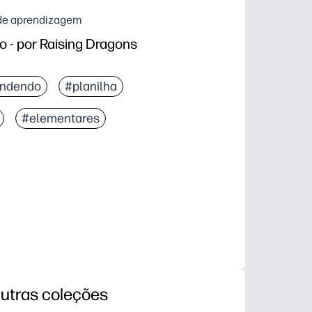
s de aprendizagem
o - por Raising Dragons
endendo
#planilha
#elementares
utras coleções