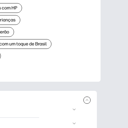
as com HP
crianças
verão
 com um toque de Brasil
ar e imprimir.
dizado, artesanato