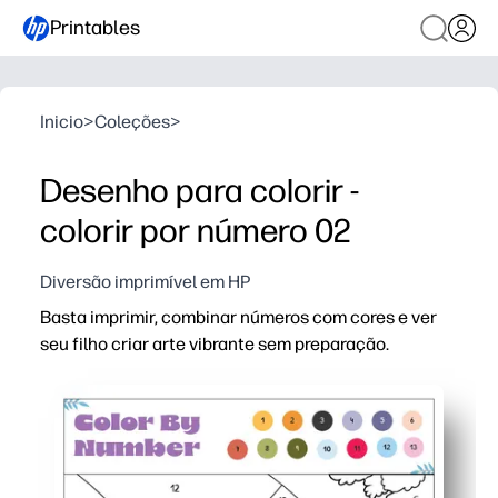
Printables
Inicio
>
Coleções
>
Desenho para colorir -
colorir por número 02
Diversão imprimível em HP
Basta imprimir, combinar números com cores e ver
seu filho criar arte vibrante sem preparação.
Por que funciona:
Desenvolve reconhecimento de números, reconhecimento 
O design com autoverificação promove foco e independê
Conveniência de impressão e transporte para casa, sal
Aumenta a confiança à medida que a imagem oculta apar