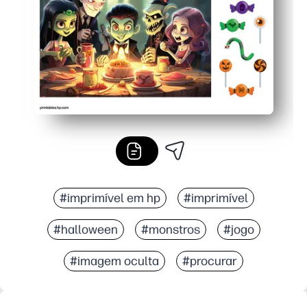
#imprimível em hp
#imprimível
#halloween
#monstros
#jogo
#imagem oculta
#procurar