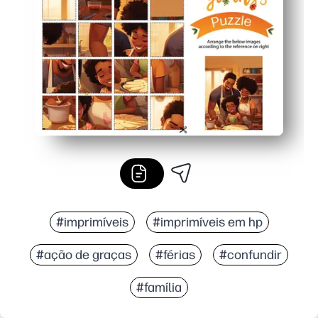
Opção reutilizável: lamine ou coloque um protetor de 
#imprimíveis
#imprimíveis em hp
#ação de graças
#férias
#confundir
#família