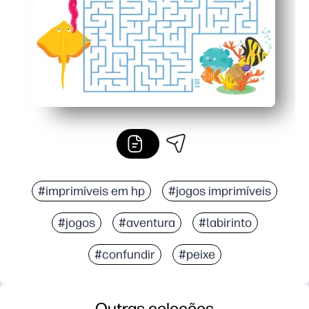
#imprimíveis em hp
#jogos imprimíveis
#jogos
#aventura
#labirinto
#confundir
#peixe
Outras coleções