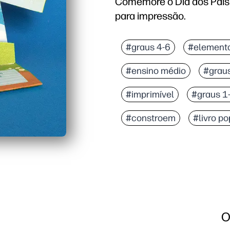
Comemore o Dia dos Pais 
para impressão.
#graus 4-6
#element
#ensino médio
#grau
#imprimível
#graus 1
#constroem
#livro po
O