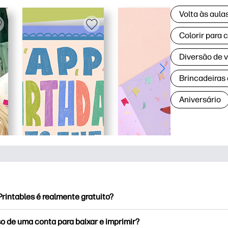
Volta às aul
Colorir para 
Diversão de 
Brincadeiras
Aniversário
rintables é realmente gratuito?
rintables oferece mais de 2,500 impressoras gratuitas para baix
o de uma conta para baixar e imprimir?
e páginas populares para colorir, planilhas divertidas de apren