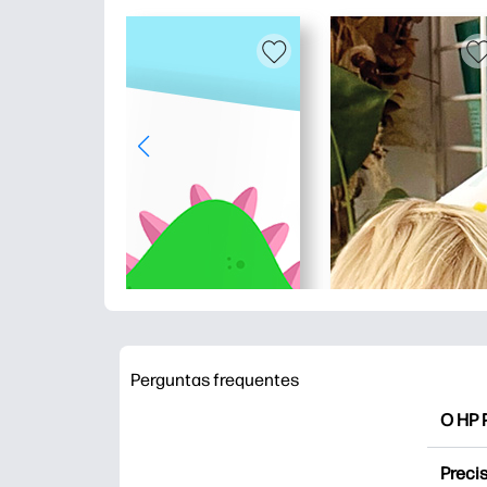
Perguntas frequentes
O HP P
O HP P
Precis
Explor