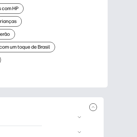
as com HP
crianças
verão
 com um toque de Brasil
ar e imprimir.
dizado, artesanato