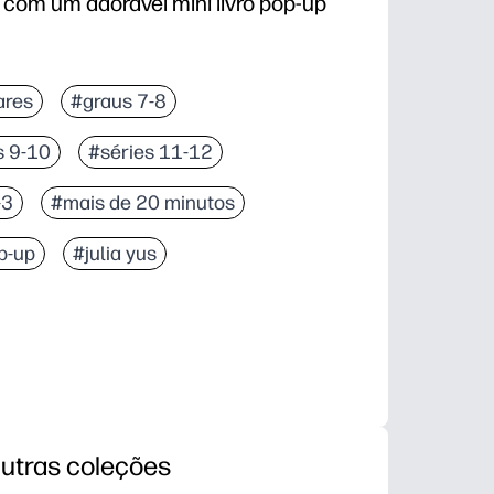
com um adorável mini livro pop-up
ares
#graus 7-8
s 9-10
#séries 11-12
-3
#mais de 20 minutos
p-up
#julia yus
utras coleções