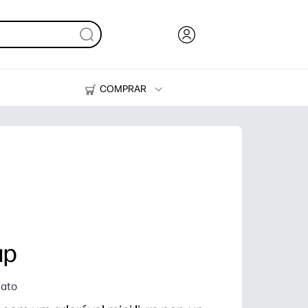
COMPRAR
HP Tank
Suprimentos
up
nato