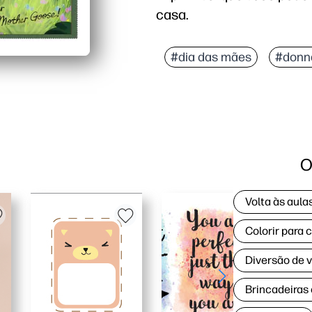
casa.
Por que funciona:
Simplicidade sem prepa
#dia das mães
#donn
Engajamento impulsiona
Prático e flexível - per
Resultados profissiona
O
Volta às aul
Colorir para 
Diversão de 
Brincadeiras