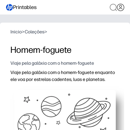
Printables
Inicio
>
Coleções
>
Homem-foguete
Viaje pela galáxia com o homem-foguete
Viaje pela galáxia com o homem-foguete enquanto
ele voa por estrelas cadentes, luas e planetas.
Por que funciona:
Preparação zero - basta imprimir e entregar ao seu pe
Contornos grossos e formas simples aumentam o control
O tema espacial desperta imaginação, narrativa e voc
Perfeito para casa, na sala de aula ou em qualquer lugar