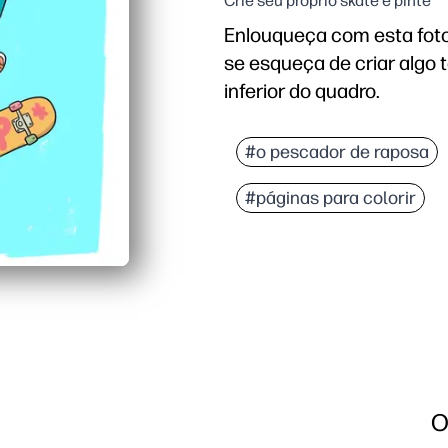
Crie seu próprio skate e pinte
Enlouqueça com esta foto
se esqueça de criar algo t
inferior do quadro.
Por que funciona:
Você obtém uma página 
#o pescador de raposa
A cena cheia de energia
#páginas para colorir
Você convida à escolha 
Use-o em qualquer lugar
O