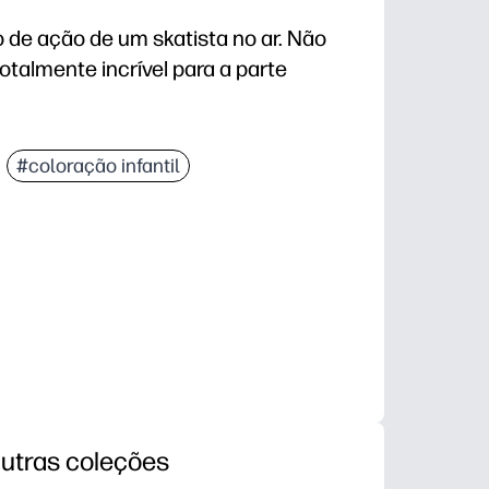
 de ação de um skatista no ar. Não
otalmente incrível para a parte
impressa e pronta que economiza a preparação - bas
#coloração infantil
 atrai criadores relutantes, perfeita para quem term
e à voz enquanto as crianças personalizam o quadro
: em salas de aula, depois da escola, lembrancinhas 
utras coleções