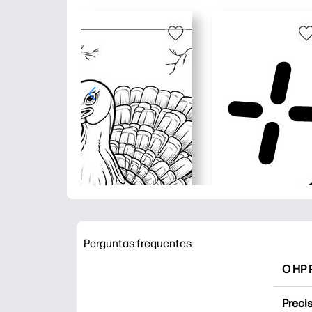
Perguntas frequentes
O HP P
O HP P
Precis
Explor