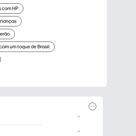
as com HP
crianças
verão
 com um toque de Brasil
ar e imprimir.
dizado, artesanato