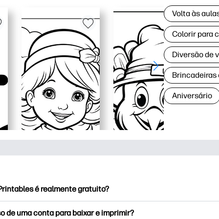
Volta às aul
Colorir para 
Diversão de 
Brincadeiras
Aniversário
rintables é realmente gratuito?
rintables oferece mais de 2,500 impressoras gratuitas para baix
o de uma conta para baixar e imprimir?
e páginas populares para colorir, planilhas divertidas de apren