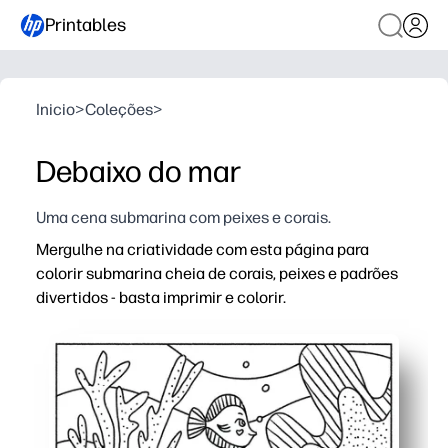
Printables
Inicio
>
Coleções
>
Debaixo do mar
Uma cena submarina com peixes e corais.
Mergulhe na criatividade com esta página para
colorir submarina cheia de corais, peixes e padrões
divertidos - basta imprimir e colorir.
Por que funciona:
Preparação zero - imprima quantas cópias precisar para
Mantém as crianças engajadas - padrões oceânicos de
Desenvolve habilidades - fortalece o controle motor fi
Uso flexível — perfeito para quem está começando cedo