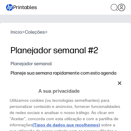
Printables
Inicio
>
Coleções
>
Planejador semanal #2
Planejador semanal
Planeje sua semana rapidamente com esta agenda
semanal limpa e impressa que mantém todos na
mesma página.
A sua privacidade
Por que funciona:
Utilizamos cookies (ou tecnologias semelhantes) para
Flexível e sem preparação: imprima em minutos e use e
personalizar conteúdo e anúncios, fornecer funcionalidades
Layout semanal simples - veja as aulas, os treinos, as 
de redes sociais e analisar o nosso tráfego. Ao clicar em
Espaço para anotações e listas de verificação: registre
"Aceitar", concorda com esta utilização e com a partilha de
informações
(Tipos de dados que recolhemos)
sobre a
Reutilizável e visível - coloque na geladeira ou em um 
sua utilização do nosso website com os nossos afiliados e