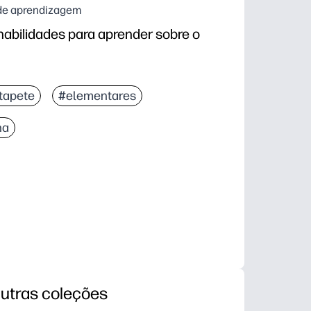
s de aprendizagem
bilidades para aprender sobre o
tapete
#elementares
ha
utras coleções