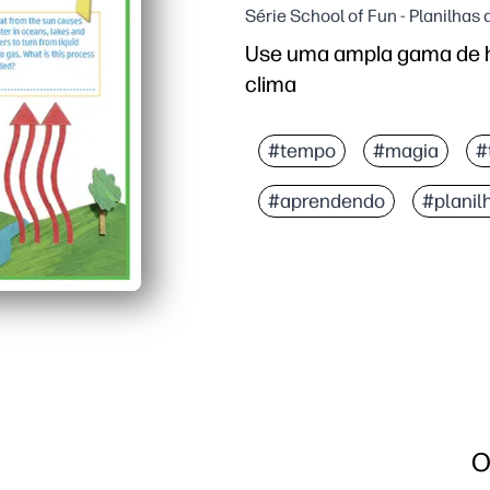
Série School of Fun - Planilha
Use uma ampla gama de ha
clima
#tempo
#magia
#
#aprendendo
#planil
O