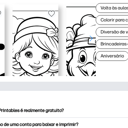
Volta às aul
Colorir para 
Diversão de 
Brincadeiras
Aniversário
rintables é realmente gratuito?
rintables oferece mais de 2,500 impressoras gratuitas para baix
o de uma conta para baixar e imprimir?
e páginas populares para colorir, planilhas divertidas de apren