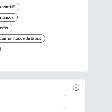
as com HP
crianças
verão
 com um toque de Brasil
ar e imprimir.
dizado, artesanato