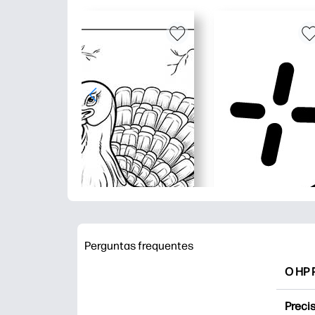
Perguntas frequentes
O HP P
O HP P
Precis
Explor