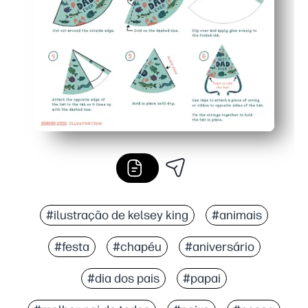
#ilustração de kelsey king
#animais
#festa
#chapéu
#aniversário
#dia dos pais
#papai