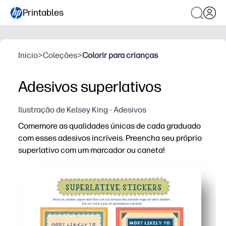
Printables
Inicio
>
Coleções
>
Colorir para crianças
Adesivos superlativos
Ilustração de Kelsey King - Adesivos
Comemore as qualidades únicas de cada graduado
com esses adesivos incríveis. Preencha seu próprio
superlativo com um marcador ou caneta!
Por que funciona:
Imprimível sem preparação — clique em imprimir e você
Espaços em branco personalizáveis permitem que você 
Aumenta o engajamento: as crianças se iluminam, po
Impressão flexível - use papel adesivo para descascar 