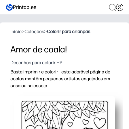
Printables
Inicio
>
Coleções
>
Colorir para crianças
Amor de coala!
Desenhos para colorir HP
Basta imprimir e colorir - esta adorável página de
coalas mantém pequenos artistas engajados em
casa ou na escola.
Por que funciona:
Sem preparação e rápido: abra, imprima e distribua em
Desenvolve habilidades motoras finas, controle com láp
Fácil engajamento em qualquer lugar — perfeito para m
Versátil e reimprimível — use lápis de cor, marcadores o