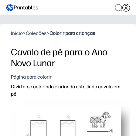
Printables
Inicio
>
Coleções
>
Colorir para crianças
Cavalo de pé para o Ano
Novo Lunar
Página para colorir
Divirta-se colorindo e criando este lindo cavalo em
pé!
Por que funciona:
Você imprime e usa em minutos - basta pegar giz de cera
Seus filhos praticam habilidades motoras finas e se c
Você ganha um robusto cavalo 3D em pé para exibir - o
Funciona para residências, centros ou festas. É rápido, s