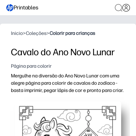
Printables
Inicio
>
Coleções
>
Colorir para crianças
Cavalo do Ano Novo Lunar
Página para colorir
Mergulhe na diversão do Ano Novo Lunar com uma
alegre página para colorir de cavalos do zodíaco -
basta imprimir, pegar lápis de cor e pronto para criar.
Por que funciona:
Imprimível sem preparação — você pode configurá-lo par
Envolve as crianças com contornos arrojados e espaços 
Constrói controle de motor fino, escolha de cores e foc
Pronto para exibir - você pode transformá-lo em uma de