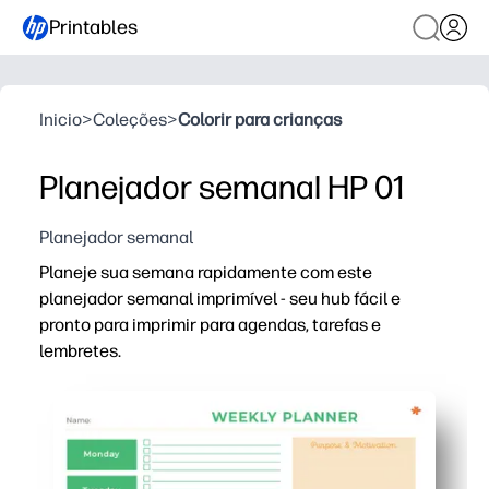
Printables
Inicio
>
Coleções
>
Colorir para crianças
Planejador semanal HP 01
Planejador semanal
Planeje sua semana rapidamente com este
planejador semanal imprimível - seu hub fácil e
pronto para imprimir para agendas, tarefas e
lembretes.
Por que funciona:
Praticidade de impressão e uso sem preparação: baixe 
Adequado para crianças e pronto para a sala de aula - 
Mantém sua família alinhada - você pode ver compromiss