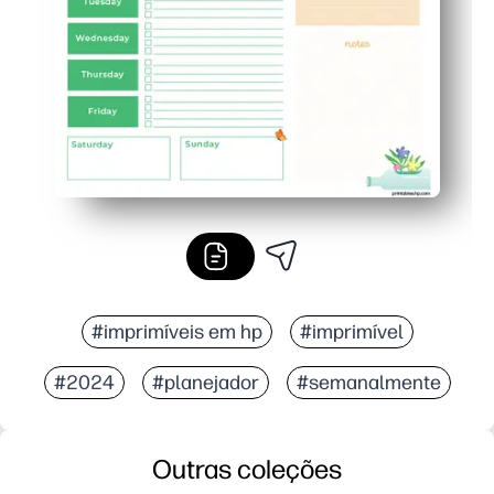
Flexível para qualquer rotina - use-o para planos de aul
#imprimíveis em hp
#imprimível
#2024
#planejador
#semanalmente
Outras coleções