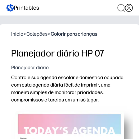
Printables
Inicio
>
Coleções
>
Colorir para crianças
Planejador diário HP 07
Planejador diário
Controle sua agenda escolar e doméstica ocupada
com esta agenda diária fácil de imprimir, uma
maneira simples de monitorar prioridades,
compromissos e tarefas em um só lugar.
Por que funciona:
O design Print-and-Go economiza tempo de preparação - 
Seções limpas e organizadas facilitam o mapeamento do 
O layout familiar ajuda as crianças a se responsabilizar