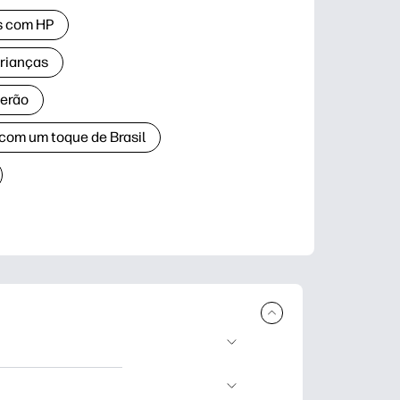
as com HP
crianças
verão
 com um toque de Brasil
ar e imprimir.
dizado, artesanato