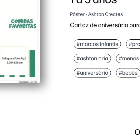
Pôster - Ashton Creates
Cartaz de aniversário par
#marcos infantis
#pro
#ashton cria
#menos 
#aniversário
#bebês
O