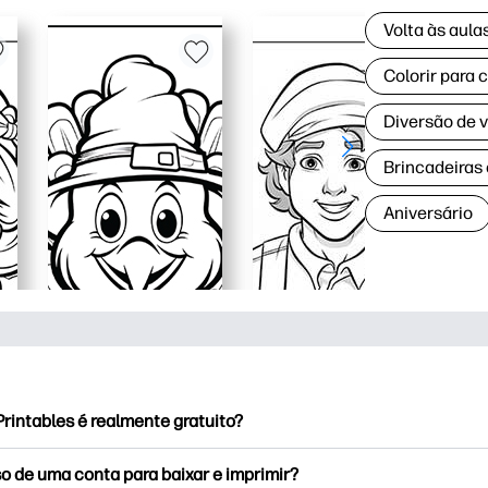
Volta às aul
Colorir para 
Diversão de 
Brincadeiras
Aniversário
rintables é realmente gratuito?
rintables oferece mais de 2,500 impressoras gratuitas para baix
o de uma conta para baixar e imprimir?
e páginas populares para colorir, planilhas divertidas de apren