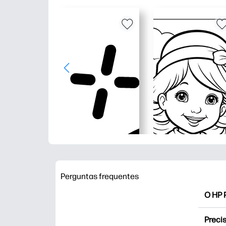
Perguntas frequentes
O HP P
O HP P
Precis
Explor