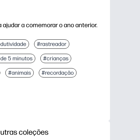
a ajudar a comemorar o ano anterior.
dutividade
#rastreador
de 5 minutos
#crianças
#animais
#recordação
utras coleções