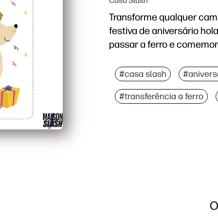
Casa Slash
Transforme qualquer cam
festiva de aniversário ho
passar a ferro e comemor
Por que funciona:
Artesanato de preparaçã
#casa slash
#anivers
O design aprovado por 
#transferência a ferro
Flexível para camisetas
Fácil de personalizar 
O