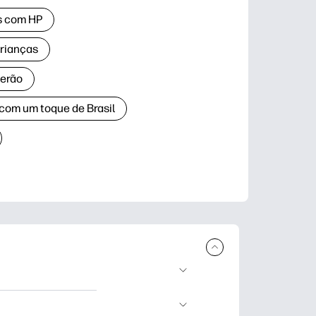
as com HP
crianças
verão
 com um toque de Brasil
ar e imprimir.
dizado, artesanato