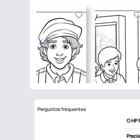
Perguntas frequentes
O HP P
O HP P
Precis
Explor