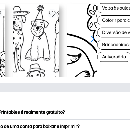
Volta às aul
Colorir para 
Diversão de 
Brincadeiras
Aniversário
rintables é realmente gratuito?
rintables oferece mais de 2,500 impressoras gratuitas para baix
o de uma conta para baixar e imprimir?
e páginas populares para colorir, planilhas divertidas de apren