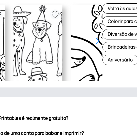
Volta às aul
Colorir para 
Diversão de 
Brincadeiras
Aniversário
rintables é realmente gratuito?
rintables oferece mais de 2,500 impressoras gratuitas para baix
o de uma conta para baixar e imprimir?
e páginas populares para colorir, planilhas divertidas de apren