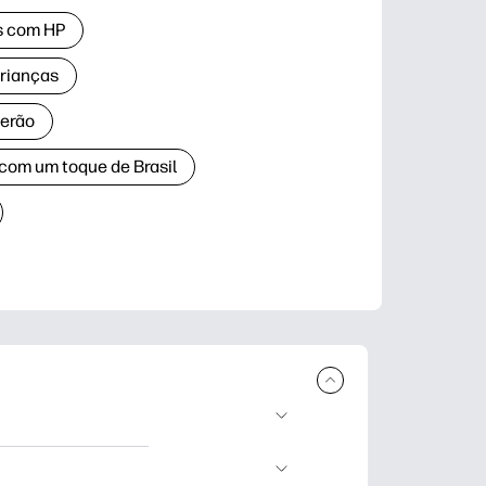
as com HP
crianças
verão
 com um toque de Brasil
ar e imprimir.
dizado, artesanato