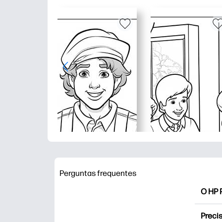
Perguntas frequentes
O HP P
O HP P
Precis
Explor