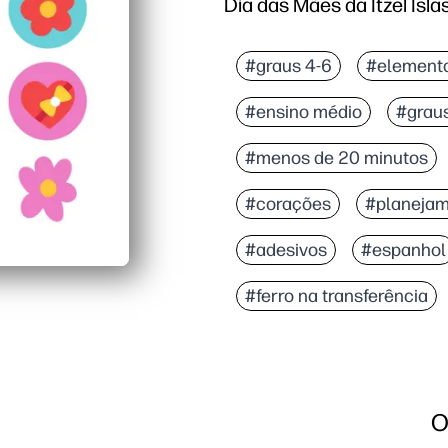
Dia das Mães da Itzel Islas
Por que funciona:
Basta imprimir, cortar 
#graus 4-6
#element
Desenhos alegres feito
#ensino médio
#grau
Perfeito para casa, sal
Vários protetores por p
#menos de 20 minutos
#corações
#planejam
#adesivos
#espanhol
#ferro na transferência
O