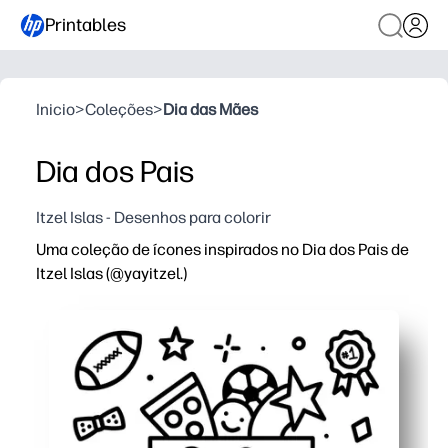
Printables
Inicio
>
Coleções
>
Dia das Mães
Dia dos Pais
Itzel Islas - Desenhos para colorir
Uma coleção de ícones inspirados no Dia dos Pais de
Itzel Islas (@yayitzel.)
Por que funciona:
Você imprime e pronto - uma página para colorir sem pr
Ícones divertidos de misturar e combinar permitem que 
Desenvolve habilidades motoras finas e se concentra,
A arte de linha limpa e com baixo teor de tinta mantém a