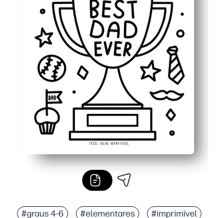
#graus 4-6
#elementares
#imprimível