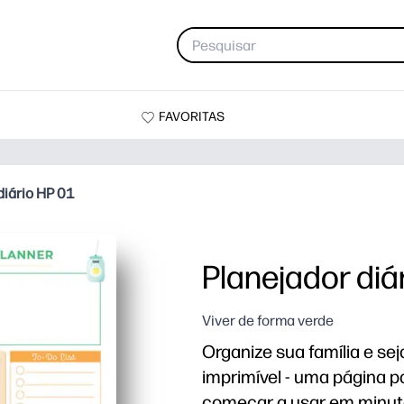
FAVORITAS
diário HP 01
Planejador diá
Viver de forma verde
Organize sua família e se
imprimível - uma página 
começar a usar em minut