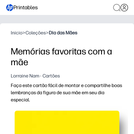
Printables
Inicio
>
Coleções
>
Dia das Mães
Memórias favoritas com a
mãe
Lorraine Nam - Cartões
Faça este cartão fácil de montar e compartilhe boas
lembranças da figura de sua mãe em seu dia
especial.
Por que funciona:
Simplicidade de imprimir e usar: você pode cortar, dob
Instruções para crianças incentivam mensagens signifi
Atividade pronta para a sala de aula: baixa preparação,