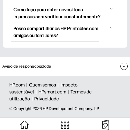
uma conta. Mas o login ajuda você a
aprendizado, artesanato e cartões para
Favoritos é seu estoque pessoal de
salvar suas impressões favoritas e
Como faço para obter novos itens
ocasiões especiais, planejadores,
impressoras favoritas. Quando quiser
encontrá-los facilmente em “Favoritos”.
impressos sem verificar constantemente?
calendários e muito mais.
marcar/salvar qualquer impressão em
Algumas coleções premium podem
Você pode
assinar
o boletim informativo
particular, basta clicar no ícone de
Posso compartilhar os HP Printables com
solicitar que você assine o boletim
HP Printables para receber notificações
coração no canto superior direito da
amigos ou familiares?
informativo Printables antes de
de novas impressões (para que você
miniatura.
baixar/imprimir.
Sim, você pode compartilhar para uso
possa passar menos tempo procurando
pessoal — porque a alegria se multiplica
e mais tempo fazendo).
quando compartilhada. Você também
pode compartilhar seu boletim
Aviso de responsabilidade
informativo HP Printables e convidá-los
a se inscrever.
HP.com |
Quem somos |
Impacto
sustentável |
HPsmart.com |
Termos de
utilização |
Privacidade
© Copyright 2026 HP Development Company, L.P.