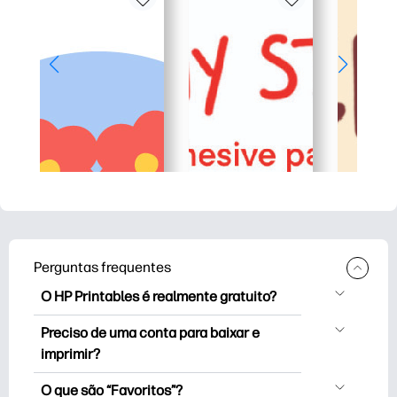
Perguntas frequentes
O HP Printables é realmente gratuito?
O HP Printables oferece mais de 2,500
Preciso de uma conta para baixar e
impressoras gratuitas para baixar e
imprimir?
imprimir. Explore páginas populares para
Você pode explorar e imprimir sem criar
colorir, planilhas divertidas de
O que são “Favoritos”?