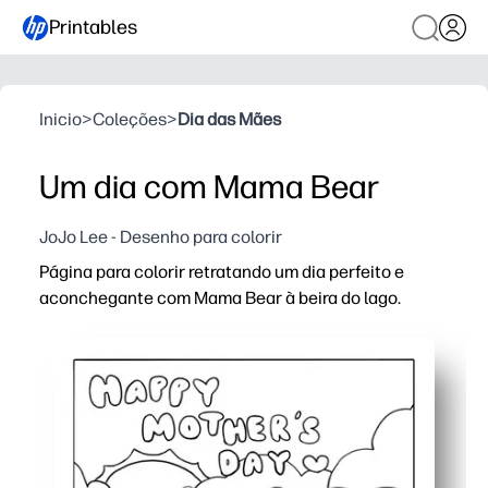
Printables
Inicio
>
Coleções
>
Dia das Mães
Um dia com Mama Bear
JoJo Lee - Desenho para colorir
Página para colorir retratando um dia perfeito e
aconchegante com Mama Bear à beira do lago.
Por que funciona:
Você pode imprimir e começar em segundos - sem prep
Contornos simples e ousados ajudam pequenos artistas
A cena suave de um dia no lago convida a contar histór
Ótima para casa, salas de aula ou viagens - uma ativi