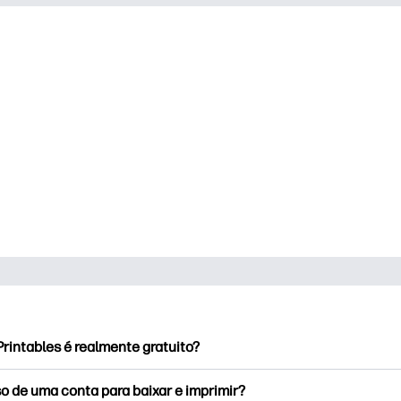
rintables é realmente gratuito?
rintables oferece mais de 2,500 impressoras gratuitas para baix
o de uma conta para baixar e imprimir?
e páginas populares para colorir, planilhas divertidas de apren