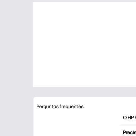
Perguntas frequentes
O HP P
O HP P
Precis
Explor