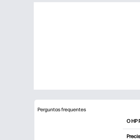
Perguntas frequentes
O HP P
O HP P
Precis
Explor