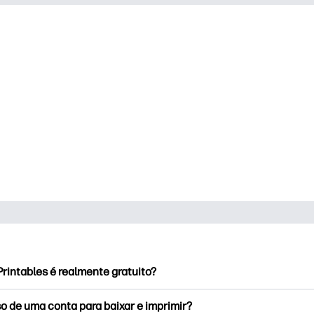
rintables é realmente gratuito?
rintables oferece mais de 2,500 impressoras gratuitas para baix
o de uma conta para baixar e imprimir?
e páginas populares para colorir, planilhas divertidas de apren