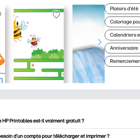
Plaisirs d'été
Coloriage pou
Calendriers e
Anniversaire
Remerciemen
e HP Printables est-il vraiment gratuit ?
intables propose plus de 2500 documents imprimables gratuits 
besoin d'un compte pour télécharger et imprimer ?
mer. Découvrez des pages de coloriage populaires, des fiches d