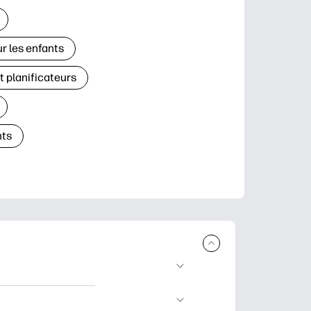
r les enfants
t planificateurs
ts
à télécharger et à
’apprentissage