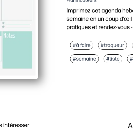
Planificateurs
Imprimez cet agenda hebd
semaine en un coup d'œil -
pratiques et rendez-vous - 
Pourquoi ça marche
Commodité sans préparatio
#à faire
#traqueur
Disposition sans encomb
#semaine
#liste
#
Augmente l'indépendance 
Conception flexible - uti
A
 intéresser