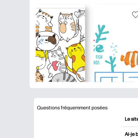
Questions fréquemment posées
Le sit
HP Pr
Ai-je 
impri