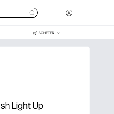
ACHETER
Encre, toner et papier
Imprimantes
ish Light Up