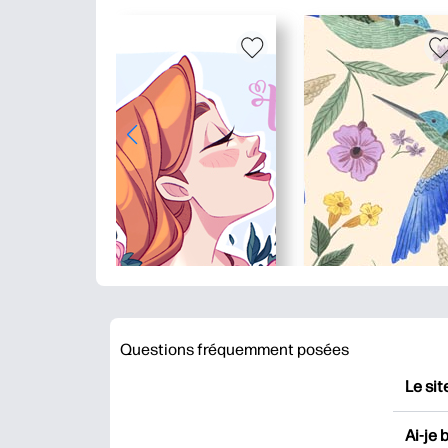
Questions fréquemment posées
Le sit
HP Pr
Ai-je 
impri