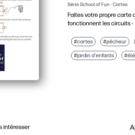
Série School of Fun - Cartes
Faites votre propre carte
fonctionnent les circuits 
Pourquoi ça marche
Imprimez et construisez 
#cartes
#pêcheur
Les enfants apprennent p
#jardin d'enfants
#élé
Parfait pour la maison o
Encourage les compétenc
A
 intéresser