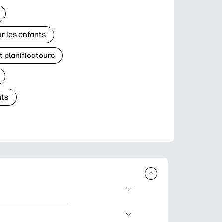
r les enfants
t planificateurs
ts
à télécharger et à
’apprentissage