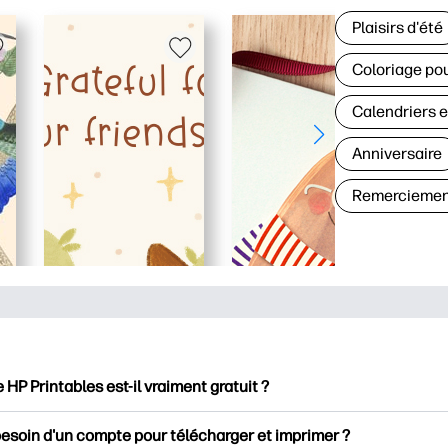
Plaisirs d'été
Coloriage pou
Calendriers e
Anniversaire
Remerciemen
e HP Printables est-il vraiment gratuit ?
intables propose plus de 2500 documents imprimables gratuits 
besoin d'un compte pour télécharger et imprimer ?
mer. Découvrez des pages de coloriage populaires, des fiches d