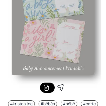
#kristen lee
#bébés
#bébé
#carte