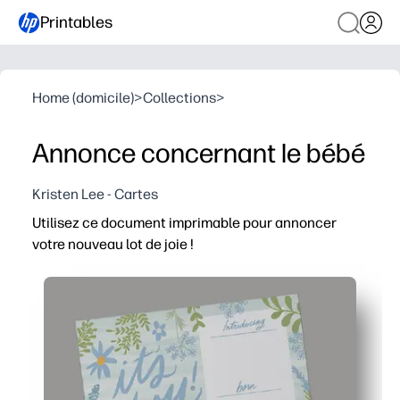
Printables
Home (domicile)
>
Collections
>
Annonce concernant le bébé
Kristen Lee - Cartes
Utilisez ce document imprimable pour annoncer
votre nouveau lot de joie !
Pourquoi ça marche
Vous imprimez en quelques minutes - aucune modificati
Vous obtenez un souvenir 5x7 - facile à encadrer pour l
Vous impressionnez avec l'art de Kristen Ley - un look 
Vous choisissez le papier - fonctionne avec les imprim