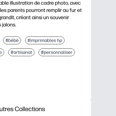
able illustration de cadre photo, avec
 les parents pourront remplir au fur et
andit, créant ainsi un souvenir
 jalons.
 partez - ajoutez simplement une photo et vous ave
#bébé
#imprimables hp
mplir vous aident à enregistrer les dates, les premi
e
#artisanat
#personnaliser
 est superbe encadrée ou épinglée - parfaite pour la 
t pour créer une série de croissance - un souvenir p
utres Collections