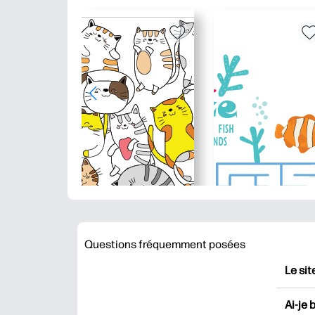
Questions fréquemment posées
Le sit
HP Pr
Ai-je 
impri