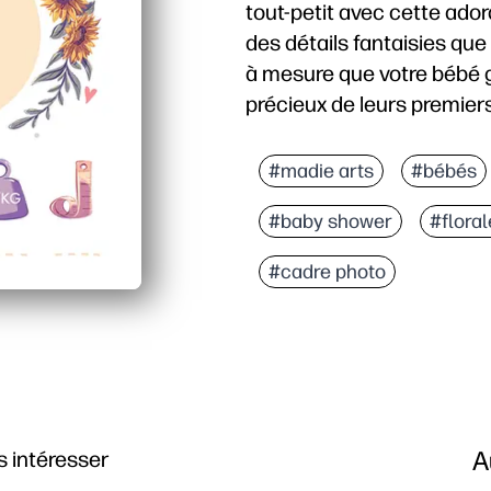
tout‑petit avec cette ador
des détails fantaisies que
à mesure que votre bébé gr
précieux de leurs premiers
Pourquoi ça marche
Imprimez à la maison et
#madie arts
#bébés
De simples espaces à re
#baby shower
#floral
La conception fantaisie
Réimprimez à tout momen
#cadre photo
A
 intéresser