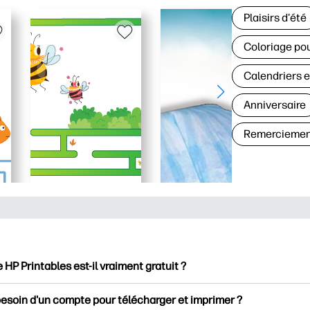
Plaisirs d'été
Coloriage pou
Calendriers e
Anniversaire
Remerciemen
e HP Printables est-il vraiment gratuit ?
intables propose plus de 2500 documents imprimables gratuits 
besoin d'un compte pour télécharger et imprimer ?
mer. Découvrez des pages de coloriage populaires, des fiches d