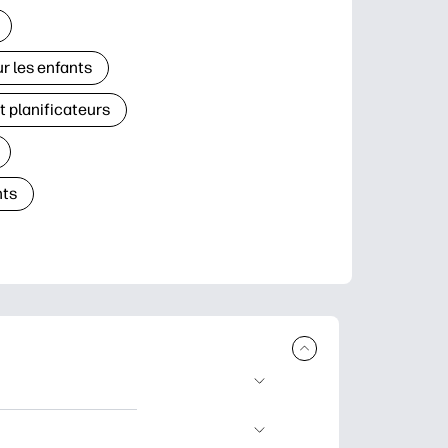
r les enfants
t planificateurs
ts
à télécharger et à
’apprentissage