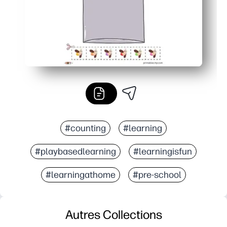
#counting
#learning
#playbasedlearning
#learningisfun
#learningathome
#pre-school
Autres Collections